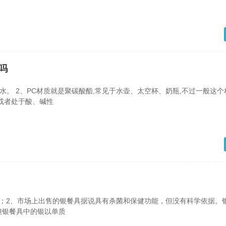
吗
开水。 2、PC材质就是聚碳酸酯,常见于水壶、太空杯、奶瓶,不过一般这
或者处于酸、碱性
好；2、市场上出售的银餐具据说具有杀菌和保健功能，但没有科学依据。
但银餐具中的银以单质