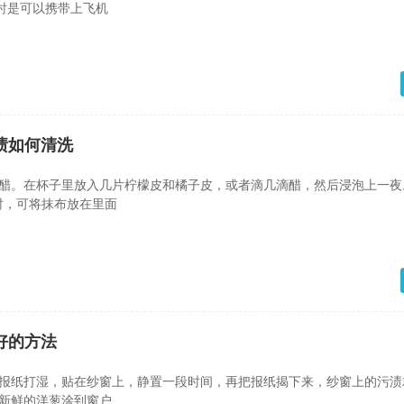
时是可以携带上飞机
渍如何清洗
、醋。在杯子里放入几片柠檬皮和橘子皮，或者滴几滴醋，然后浸泡上一夜
时，可将抹布放在里面
好的方法
把报纸打湿，贴在纱窗上，静置一段时间，再把报纸揭下来，纱窗上的污渍
把新鲜的洋葱涂到窗户