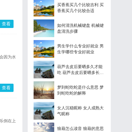
买香蕉买几个比较吉利 买
香蕉买几个比较合适
查看
如何清洗机械键盘 机械键
盘清洗步骤
男生学什么专业好就业 男
生学哪些专业好就业
会因为水
葫芦去皮后要晒多久才能
吃 葫芦去皮后要晒多长时
间才能吃
梦到蛇吃蛇是什么意思 梦
查看
到蛇吃蛇的解释
女人沉稳昵称 女人成熟大
气昵称
乐倒在上
狼藉怎么读音 狼藉的意思