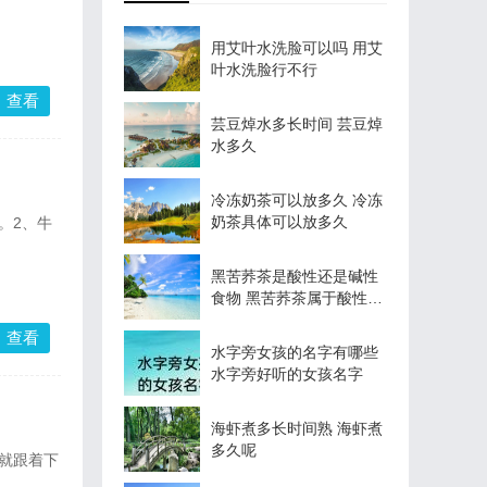
用艾叶水洗脸可以吗 用艾
叶水洗脸行不行
查看
芸豆焯水多长时间 芸豆焯
水多久
冷冻奶茶可以放多久 冷冻
奶茶具体可以放多久
。2、牛
黑苦荞茶是酸性还是碱性
食物 黑苦荞茶属于酸性还
是碱性
查看
水字旁女孩的名字有哪些
水字旁好听的女孩名字
海虾煮多长时间熟 海虾煮
多久呢
就跟着下