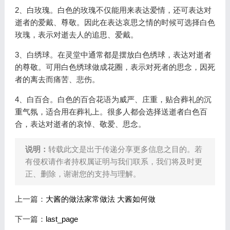
2、白玫瑰。白色的玫瑰不仅能用来表达爱情，还可表达对
逝者的爱戴、尊敬。因此在表达哀思之情的时候可选择白色
玫瑰，表示对逝去人的追思、爱戴。
3、白绣球。在灵堂中通常都是摆放白色绣球，表达对逝者
的尊敬。可用白色绣球做成花圈，表示对死者的思念，因死
者的离去而痛苦、悲伤。
4、白百合。白色的百合花语为威严、庄重，贴合葬礼的沉
重气氛，适合用在葬礼上。很多人都会选择送逝者白色百
合，表达对逝者的哀悼、敬爱、思念。
说明：
转载此文是出于传递分享更多信息之目的。若
有侵权请作者持权属证明与我们联系，我们将及时更
正、删除，谢谢您的支持与理解。
上一篇：
大酱的做法家常做法 大酱如何做
下一篇：
last_page