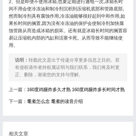
2、但是即便不使用冰箱,也要定期进行通电一次,冰箱长时
间不用会使冷冻油和制冷剂沉积到压缩机底部和管路底部,
然而制冷剂具有腐蚀作用,冷冻油能够很好起到中和作用,如
果长时间的搁置,因为没有冷冻油的保护会使制冷剂加快腐
蚀管路从而造成冰箱的损坏。还有就是冰箱长时间的搁置容
易让压缩机内部的汽缸和活塞卡死。从而导致不能继续使
用。
说明：
转载此文是出于传递分享更多信息之目的。若
有侵权请作者持权属证明与我们联系，我们将及时更
正、删除，谢谢您的支持与理解。
上一篇：
160度鸡腿炸多久才熟 160度鸡腿炸多长时间才熟
下一篇：
耄耊怎么念 耄耊的读音介绍
相关文章