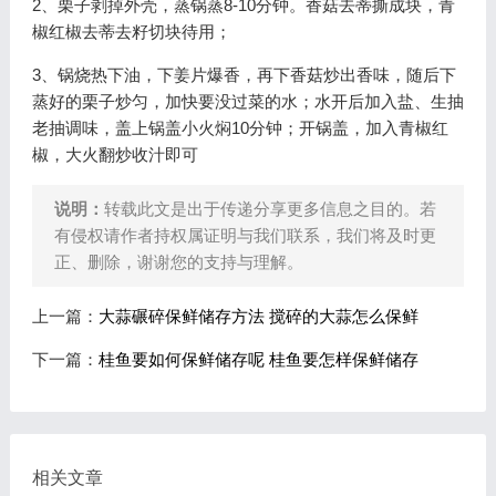
2、栗子剥掉外壳，蒸锅蒸8-10分钟。香菇去蒂撕成块，青
椒红椒去蒂去籽切块待用；
3、锅烧热下油，下姜片爆香，再下香菇炒出香味，随后下
蒸好的栗子炒匀，加快要没过菜的水；水开后加入盐、生抽
老抽调味，盖上锅盖小火焖10分钟；开锅盖，加入青椒红
椒，大火翻炒收汁即可
说明：
转载此文是出于传递分享更多信息之目的。若
有侵权请作者持权属证明与我们联系，我们将及时更
正、删除，谢谢您的支持与理解。
上一篇：
大蒜碾碎保鲜储存方法 搅碎的大蒜怎么保鲜
下一篇：
桂鱼要如何保鲜储存呢 桂鱼要怎样保鲜储存
相关文章