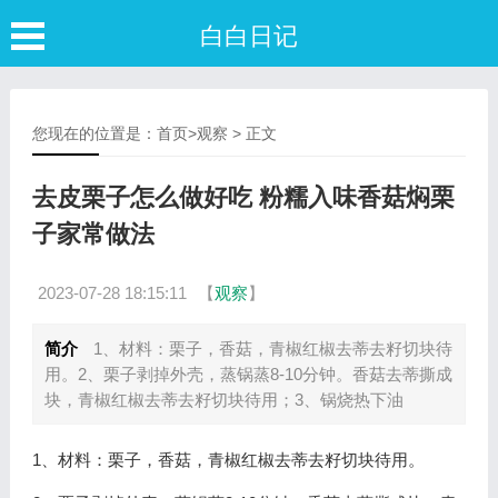
白白日记
您现在的位置是：
首页
>
观察
> 正文
去皮栗子怎么做好吃 粉糯入味香菇焖栗
子家常做法
2023-07-28 18:15:11
【
观察
】
简介
1、材料：栗子，香菇，青椒红椒去蒂去籽切块待
用。2、栗子剥掉外壳，蒸锅蒸8-10分钟。香菇去蒂撕成
块，青椒红椒去蒂去籽切块待用；3、锅烧热下油
1、材料：栗子，香菇，青椒红椒去蒂去籽切块待用。